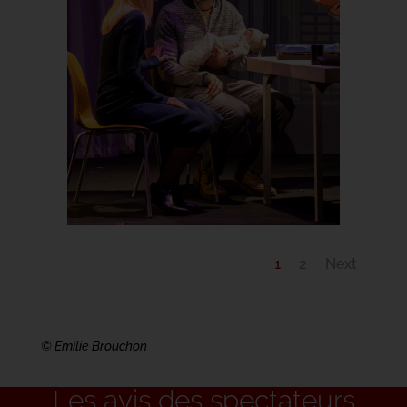
1
2
Next
© Emilie Brouchon
Les avis des spectateurs