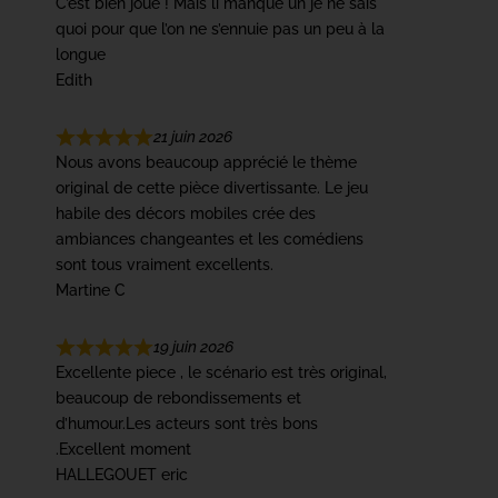
C’est bien joué ! Mais li manque un je ne sais
quoi pour que l’on ne s’ennuie pas un peu à la
longue
Edith
21 juin 2026
Nous avons beaucoup apprécié le thème
original de cette pièce divertissante. Le jeu
habile des décors mobiles crée des
ambiances changeantes et les comédiens
sont tous vraiment excellents.
Martine C
19 juin 2026
Excellente piece , le scénario est très original,
beaucoup de rebondissements et
d’humour.Les acteurs sont très bons
.Excellent moment
HALLEGOUET eric