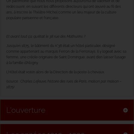
Un patrimoine que nous nous proposons aujourd’hui de valoriser et de
redécouvrir, en suivant les différents directeurs qui ont œuvré au fil des
ans, à inscrire le Théâtre Michel comme un lieu majeur de la culture
populaire parisienne et française.
Et avant tout ça, qu’était le 38 rue des Mathurins ?
Jusqu’en 1875, le bâtiment du n°38 était un hôtel particulier, désigné
comme appartenant au marquis Ferron de la Ferronays. Il y logeait avec sa
femme, une créole originaire de Saint Domingue, avant d’en laisser l’usage
à la famille d’Alogny.
L’Hôtel était voisin alors de la Direction de la poste à chevaux.
(source : Charles Lefeuve, histoire des rues de Paris, maison par maison –
1875)
L'ouverture