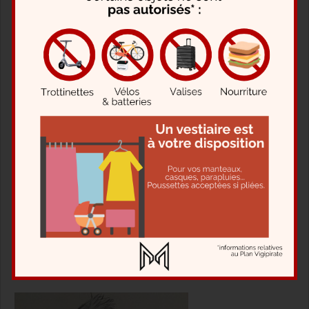
Ville de Paris pour permettre le maintien des actions de création dans le
secteur privé.
Le plus grand défi de Meyer, parmi le lancement de quelques comédies à
succès, surviendra en 1967.
Il y a déjà quelques années que les plus grands théâtres courtisent Henry
de Montherlant pour voir jouer une pièce dont il n’a jusqu’alors donné que
des extraits, et des ébauches éditées à quelques exemplaires.
Il est question, pour Montherlant, de trouver un lieu qui se prête à sa pièce,
mais aussi de choisir les bons interprètes : deux des rôles principaux
nécessitent des comédiens très jeunes.
L’œuvre traite, avec précaution, des « amitiés particulières », et s’inspire de
la propre adolescence de l’auteur : dans un collège catholique, se créé un
triangle amoureux entre deux élèves et un abbé.
Meyer dira lui-même de la pièce : « C’est la pièce la plus importante de
notre théâtre depuis le début du siècle ». LA VILLE DONT LE PRINCE EST
UN ENFANT se produira au Michel pas moins de 1450 fois, avec un accueil
critique et publique triomphal. Elle sera d’ailleurs reprise sur d’autres scènes
en 1974, 1994 et 2006. La version de Meyer a même été captée et diffusée
à la télévision le 4 mai 1971.