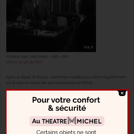
Entrevue avec Jean Meyer – 1963 – INA
Voir sur le site de l’INA
Après le départ de Parisys, Jean Meyer travaillera lui-même régulièrement
sur la mise en scène des spectacles joués au Michel.
Secondé par la comédienne Josette Harmina, Meyer partagera son temps
entre son théâtre parisien et la codirection du théâtre lyonnais les
Célestins.
A cette époque, la santé financière du 38, rue des mathurins, est mise à
mal : plusieurs facteurs l’expliquent, comme la multiplication des lieux de
théâtre dans Paris, mais aussi l’apparition de la télévision, et l’absence de
subventions pour les théâtres privés. Plusieurs directeurs s’associent à la