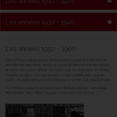
Les années 1910 - 1920
Les années 1930 - 1940
Les années 1950 - 1960
Dans la France d’après-guerre, on retiendra le souhait de la directrice de
diversifier ses spectacles, divertir, et surtout de faire intervenir des artistes
de talent, alors à leurs débuts : une revue avec la collaboration de Charles
Aznavour en 1953 (« Ca crève les yeux »), une comédie avec Louis de
Funès, une autre avec un second rôle pour un certain Jean-Paul Belmond…
De nombreux auteurs y proposent leurs dernières œuvres : Jean Vallée,
Pierre Barillet, Marc-Gilbert Sauvajon, ou encore Louis Verneuil.