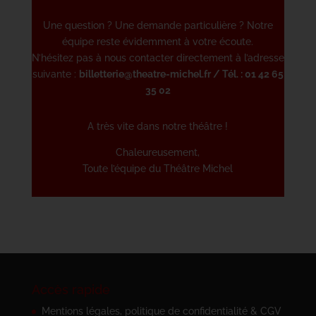
Une question ? Une demande particulière ? Notre
équipe reste évidemment à
votre écoute.
N’hésitez pas à nous contacter directement à l’adresse
suivante :
billetterie@theatre-michel.fr
/ Tél. :
01 42 65
35 02
A très vite dans notre théâtre !
Chaleureusement,
Toute l’équipe du Théâtre Michel
Accès rapide
Mentions légales, politique de confidentialité & CGV