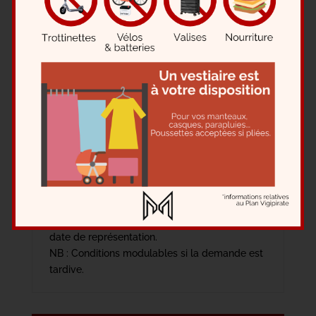
Les groupes de plus de
10
personnes
(scolaires, CE, amis…).
Aucune
demande pour un effectif inférieur ne sera
acceptée.
Sur quelles représentations ?
Les tarifs de groupe sont valables sur toutes
les représentations,
sauf celles du samedi soir.
Moyens de paiement acceptés
Cartes bancaires (via notre site de billetterie)
Virements acceptés jusqu’à un mois avant la
date de représentation.
NB : Conditions modulables si la demande est
tardive.