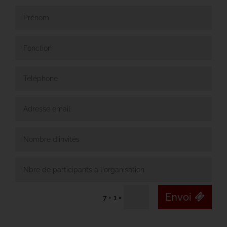
Envoi
=
7 + 1