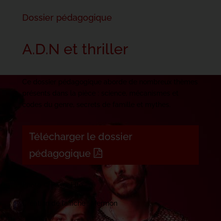
Dossier pédagogique
A.D.N et thriller
Ce dossier pédagogique aborde de nombreux thèmes
présents dans la pièce : science, mécanismes et
codes du genre, secrets de famille et mythes.
Télécharger le dossier
pédagogique
Photo © Pascal Ito
Création de l’affiche : Mermon