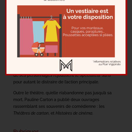
On la voit exclusivement dans des rôles de second
plan, dont elle se fait très rapidement la spécialiste.
Soubrette, concierge, mégère… Pauline Carton les a
incarnées des années durant au cinéma ou sur les
planches. On lui découvre en outre une voix de
vinaigre aux accents faubouriens qui s’accorde à
merveille avec sa silhouette surmontée d’un chignon à
l’ancienne mode. Elle se définit comme étant une
« utilité », c’est-à-dire un personnage effacé mais
indispensable cependant à l’intrigue. Les interventions
de ses personnages réjouissent le spectateur sans
pour autant le distraire de l’action principale.
Outre le théâtre, qu’elle n’abandonne pas jusqu’à sa
mort, Pauline Carton a publié deux ouvrages
rassemblant ses souvenirs de comédienne : les
Théâtres de carton
, et
Histoires de cinéma
.
Rubriques