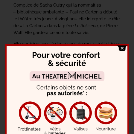
Complice de Sacha Guitry qui la nommait sa
« bibliothèque ambulante », Pauline Carton a débuté
le théâtre très jeune. À vingt ans, elle interprète le rôle
de « La Carton » dans la pièce
Le Ruisseau
, de Pierre
Wolf. Elle gardera ce nom toute sa vie.
Elle participe aussi à des revues de music-hall et joue
dans des opérettes. C’est dans l’une d’elles :
Toi c’est
moi
, de Henri Duvernois, lyrics d’Albert Willemetz,
qu’elle chante avec René Koval l’air bien connu :
« Sous les palétuviers ».
Elle débute au cinéma en 1907 et fait, entre autres,
des apparitions dans Blanchette, de René Hervil (1921),
Feu Mathias Pascal, de Marcel L’Herbier (1925),
Education de prince, d’Henri Diamant-Berger (1927), et
le Sang d’un poète, de Jean Cocteau (1930). Au total,
Pauline Carton aura tourné dans pas moins de 250
films. Parmi les cinéastes, on retrouve Max Ophuls,
Abel Gance et Henri-Georges Clouzot.