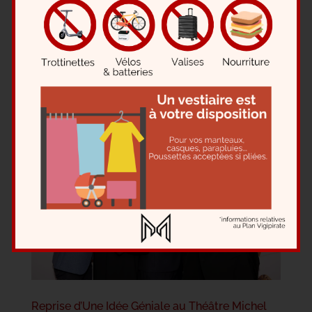
Après une série de représentations couronnées de
succès au Théâtre du Palais-Royal, La Machine de
Turing, écrite par Benoît Solès, s’est jouée pour la
dernière fois samedi 27 avril dernier. Mais rassurez-
vous, les passionnés de cette pièce captivante ne
devront...
Reprise d’Une Idée Géniale au Théâtre Michel