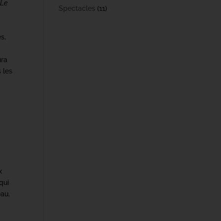
 Le
Spectacles
(11)
s,
ura
s les
x
qui
au,