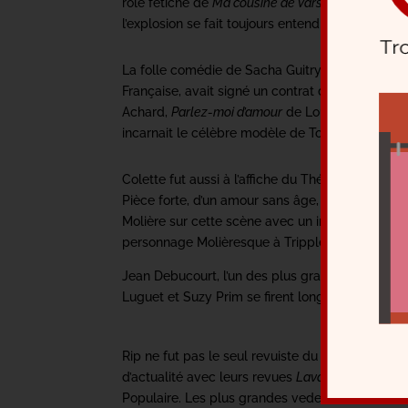
rôle fétiche de
Ma cousine de Varsovie
. La salle
l’explosion se fait toujours entendre cinquante 
La folle comédie de Sacha Guitry,
Jean III
, fut 
Française, avait signé un contrat de cinq ans av
Achard,
Parlez-moi d’amour
de Louis Verneuil et
incarnait le célèbre modèle de Toulouse-Lautre
Colette fut aussi à l’affiche du Théâtre Michel 
Pièce forte, d’un amour sans âge, qui trouvera to
Molière sur cette scène avec un interprète inat
personnage Molièresque à Tripple-Patte, la ligne
Jean Debucourt, l’un des plus grands comédien
Luguet et Suzy Prim se firent longtemps des 
Rip ne fut pas le seul revuiste du Michel. René D
d’actualité avec leurs revues
Lavalisons!
,
Super
Populaire. Les plus grandes vedettes étaient leu