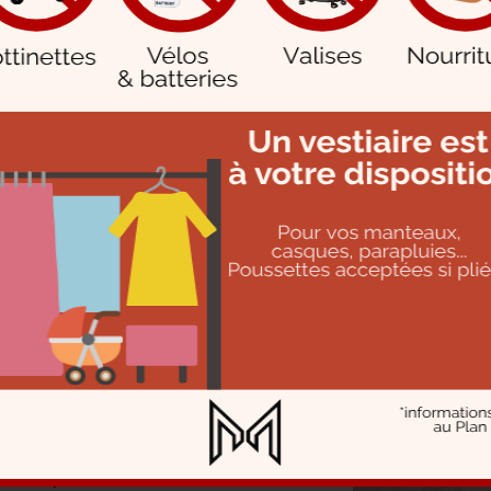
 explosa. Tout Paris explosa. La France entière explosa. Et le bruit de
ans après…
reprise par Pierre Fresnay qui, venant de claquer la porte à la Comédi
ec Trébor. Pierre Fresnay joua encore ici
La femme en blanc
de Marce
 la plaisante comédie de C.A. Puget :
Valentin le désossé
dans laquelle
c.
avec
Chéri
qu’elle avait adapté pour la scène avec Leopold Marchand.
ut son sens plus tard avec Valentine Tessier et Jean Marais. Et l’on j
tendu : Tristan Bernard fut Sganarelle dans
Le médecin malgré lui
. Du
 droite.
s français conquit ses galons de vedette dans
Pardon Madame
et An
scènes de ménage dans
Les Amants Terribles
de Noël Coward.
orin et Saint-Granier lui disputaient le succès
-Pause
,
Un coup de rouge
, l’année du Front
rs interprètes.