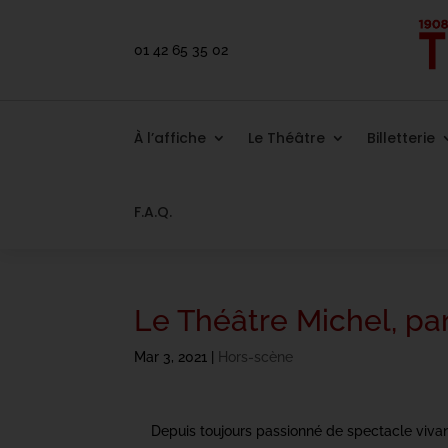
01 42 65 35 02
À l’affiche
Le Théâtre
Billetterie
F.A.Q.
Le Théâtre Michel, pa
Mar 3, 2021
|
Hors-scène
Depuis toujours passionné de spectacle vivan