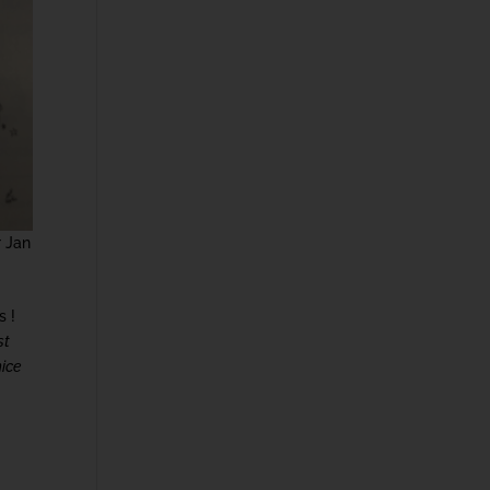
r Jan
s !
st
nice