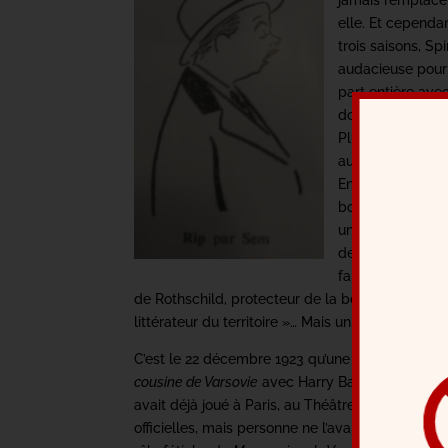
jamais remplacé 
elle. Et cependa
trois saisons, Sp
audacieuse pour l
part entière ave
donnait l’année 
Plus tard
Le bel 
aux Variétés, l’a
Enfin, les mots d
boulevardière ont
une consécration 
dents »; Catulle
fard »; Sylvain 
de Rothschild, protecteur de la belle Natacha T
littérateur du territoire »… Mais un volume d’ana
C’est le 22 décembre 1923 qu’une bombe éclata 
cousine de Varsovie
avec Harry Baur, Madelaine C
avait déjà joué à Paris, au Théâtre de L’Oeuvre 
officielles, mais personne ne l’avait remarquée. I