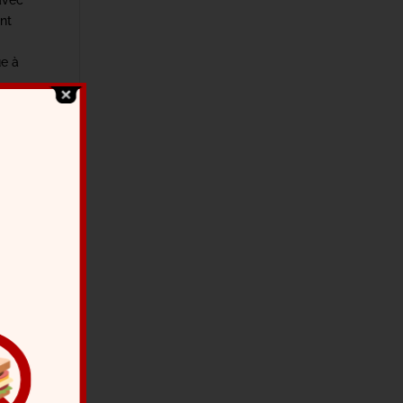
 avec
ant
ue à
nay
ait
n du
nri
a
enne
ce