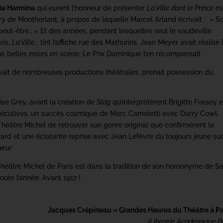
te Harmina
qui eurent l’honneur de présenter
La Ville dont le Prince e
ry de Montherlant, à propos de laquelle Marcel Arland écrivait : » S
peut-être… » Et des années, pendant lesquelles seul le vaudeville
ris,
La Ville…
tint l’affiche rue des Mathurins, Jean Meyer avait réalisé 
lus belles mises en scène. Le Prix Dominique l’en récompensait.
devait de nombreuses productions théâtrales, prenait possession du
se Grey, avant la création de
Slag
qu’interprétèrent Brigitte Fossey e
sécutives, un succès cosmique de Marc Camoletti avec Darry Cowl,
héâtre Michel de retrouver son genre original que confirmèrent la
vard et une éclatante reprise avec Jean Lefèvre du toujours jeune su
neur
.
e Théâtre Michel de Paris est dans la tradition de son homonyme de Sa
toute l’année. Avant 1917 !
Jacques Crépineau « Grandes Heures du Théâtre à Pa
(Librairie Académique Pe