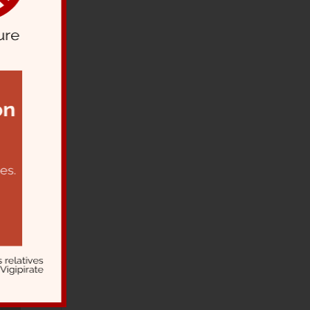
e
l
 il
oua
dré