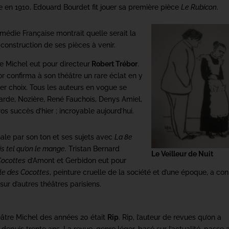
e en 1910, Edouard Bourdet fit jouer sa première pièce
Le Rubicon
.
médie Française montrait quelle serait la
construction de ses pièces à venir.
re Michel eut pour directeur
Robert Trébor
.
or confirma à son théâtre un rare éclat en y
er choix. Tous les auteurs en vogue se
Barde, Nozière, René Fauchois, Denys Amiel,
ros succès d’hier ; incroyable aujourd’hui.
inale par son ton et ses sujets avec
La 8e
s tel qu’on le mange
. Tristan Bernard
Le Veilleur de Nuit
Cocottes
d’Amont et Gerbidon eut pour
le des Cocottes
, peinture cruelle de la société et d’une époque, a co
sur d’autres théâtres parisiens.
âtre Michel des années 20 était
Rip
. Rip, l’auteur de revues qu’on a