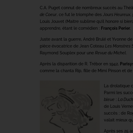
C.A. Puget connut de nombreux succès au Théâ
de Coeur
, ce fut le triomphe des
Jours Heureux
,
Louis Jouvet (Maitre sublime qu’il honore si bien
apprendre, étant le comédien :
François Perier
.
Juste avant la guerre, André Brulé et Yvonne d
pièce évocatrice de Jean Coteau
Les Monstres 
Raymond Souplex pour une
Revue du Michel
.
Après la disparition de R. Trébor en 1942,
Parisy
comme la chanta Rip, fille de Mimi Pinson et de
La drolatique
Parmi les succ
bleue
;
La Duch
de Louis Verneu
succès ; de R
valait mieux qu
Après ses 25 an