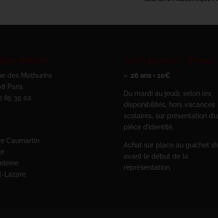
âtre Michel
Tarifs jeunes – 26 ans
ue des Mathurins
– 26 ans = 10€
8 Paris
Du mardi au jeudi, selon les
2 65 35 02
disponibilités, hors vacances
scolaires, sur présentation d’
pièce d’identité.
e Caumartin
Achat sur place au guichet 1h
er
avant le début de la
eleine
représentation.
t-Lazare