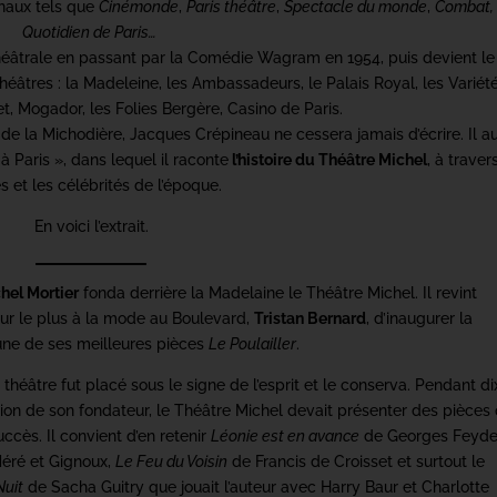
naux tels que
Cinémonde
,
Paris théâtre
,
Spectacle du monde
,
Combat,
Quotidien de Paris…
théâtrale en passant par la Comédie Wagram en 1954, puis devient le
éâtres : la Madeleine, les Ambassadeurs, le Palais Royal, les Variété
t, Mogador, les Folies Bergère, Casino de Paris.
de la Michodière, Jacques Crépineau ne cessera jamais d’écrire. Il a
Paris », dans lequel il raconte
l’histoire du Théâtre Michel
, à traver
s et les célébrités de l’époque.
En voici l’extrait.
hel Mortier
fonda derrière la Madelaine le Théâtre Michel. Il revint
eur le plus à la mode au Boulevard,
Tristan Bernard
, d’inaugurer la
’une de ses meilleures pièces
Le Poulailler
.
théâtre fut placé sous le signe de l’esprit et le conserva. Pendant di
tion de son fondateur, le Théâtre Michel devait présenter des pièces 
ccès. Il convient d’en retenir
Léonie est en avance
de Georges Feyde
éré et Gignoux,
Le Feu du Voisin
de Francis de Croisset et surtout le
Nuit
de Sacha Guitry que jouait l’auteur avec Harry Baur et Charlotte