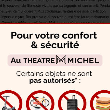
depuis trente ans. La revue, genre léger, basé sur l’actualité, passe
nt le souvenir de Rip reste vivant par sa légende et son esprit. Pend
inelly et Raimu jouèrent
Plus ça change
, fantaisie de science-fiction,
’époque (1918). Rip prouva qu’il pouvait aussi être l’auteur dramatiq
c
Quand le diable y serait
(1921). Mais la revue était son empire et il
des élections
Oh, parle m’en!
ange vint
, l’année de la création de
La belle angevine
, de Maurice Do
nge en question était Aristide Briand !
e Rip, d’une précision confondante, dans la grande tradition,
 assuré la gloire à beaucoup de ses victimes. Être épinglé par lui ét
parisienne. Mistinguett au faite de sa gloire : « Les soirées de mes
 Mendès, dont l’épouse était outrageusement maquillée : « Le gardie
tragédien français, devenu amnésique « L’Homme qui a su Cinna »; He
rouhanova : « Le Chopin de la Polonaise »; Maurice Barrès : « Le
s consacré seulement à Rip ne pourrait suffire à les contenir tous…
au Théâtre Michel. Entendez que ce soir-là eut lieu la générale de
M
arlier et Elvire Popesco. Quelques mois plus tôt, la grande comédi
-, avec la troupe du grand théâtre de Bucarest, en représentations
l fallut qu’elle rencontrât dans son pays Louis Verneuil qui lui écrivit 