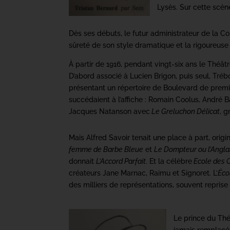
Lysès. Sur cette scèn
Dès ses débuts, le futur administrateur de la Co
sûreté de son style dramatique et la rigoureuse 
À partir de 1916, pendant vingt-six ans le Théât
D’abord associé à Lucien Brigon, puis seul, Tréb
présentant un répertoire de Boulevard de premi
succédaient à l’affiche : Romain Coolus, André 
Jacques Natanson avec
Le Greluchon Délicat
, g
Mais Alfred Savoir tenait une place à part, orig
femme de Barbe Bleue
et
Le Dompteur ou l’Anglai
donnait
L’Accord Parfait
. Et la célèbre
Ecole des 
créateurs Jane Marnac, Raimu et Signoret. L’
Éco
des milliers de représentations, souvent reprise 
Le prince du Thé