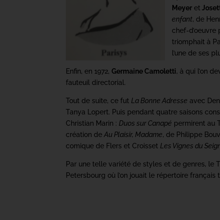
Meyer
et
Joset
enfant
, de Hen
chef-d’oeuvre 
triomphait à Pa
l’une de ses p
Enfin, en 1972,
Germaine Camoletti
, à qui l’on 
fauteuil directorial.
Tout de suite, ce fut
La Bonne Adresse
avec Deni
Tanya Lopert. Puis pendant quatre saisons con
Christian Marin :
Duos sur Canapé
permirent au T
création de
Au Plaisir, Madame
, de Philippe Bou
comique de Flers et Croisset
Les Vignes du Seig
Par une telle variété de styles et de genres, l
Petersbourg où l’on jouait le répertoire français 