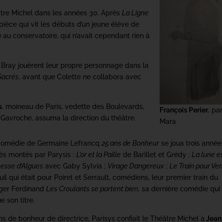
tre Michel dans les années 30. Après
La Ligne
 pièce qui vit les débuts d’un jeune élève de
) au conservatoire, qui n’avait cependant rien à
e Bray jouèrent leur propre personnage dans la
Sacrés
, avant que Colette ne collabora avec
s
, moineau de Paris, vedette des Boulevards,
François Perier
, pa
 Gavroche, assuma la direction du théâtre.
Mara
 comédie de Germaine Lefrancq
25 ans de Bonheur
se joua trois année
ès montés par Parysis :
L’or et la Paille
de Barillet et Grédy ;
La lune e
esse d’Algues
avec Gaby Sylvia ;
Virage Dangereux
;
Le Train pour Ve
il qui était pour Poiret et Serrault, comédiens, leur premier train du
oger Ferdinand
Les Croulants se portent bien
, sa dernière comédie qui
e son titre.
s de bonheur de directrice, Parisys confiait le Théâtre Michel à
Jean