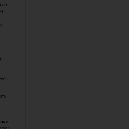
st un
on
là,
t
ccès
int-
ris »
rrin)